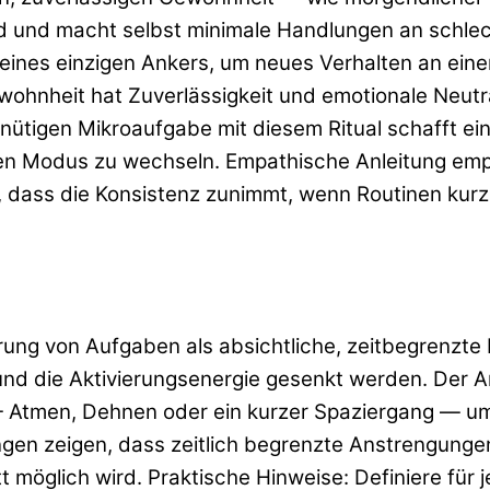
d und macht selbst minimale Handlungen an schlec
eines einzigen Ankers, um neues Verhalten an ei
hnheit hat Zuverlässigkeit und emotionale Neutralit
inütigen Mikroaufgabe mit diesem Ritual schafft e
deren Modus zu wechseln. Empathische Anleitung em
 dass die Konsistenz zunimmt, wenn Routinen kurz,
ierung von Aufgaben als absichtliche, zeitbegrenzte
d die Aktivierungsenergie gesenkt werden. Der An
— Atmen, Dehnen oder ein kurzer Spaziergang — um
en zeigen, dass zeitlich begrenzte Anstrengungen 
möglich wird. Praktische Hinweise: Definiere für jed