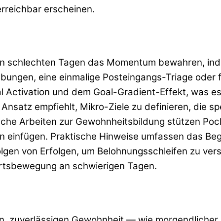
 erreichbar erscheinen.
n an schlechten Tagen das Momentum bewahren, ind
bungen, eine einmalige Posteingangs-Triage oder f
al Activation und dem Goal-Gradient-Effekt, was e
r Ansatz empfiehlt, Mikro-Ziele zu definieren, die 
sche Arbeiten zur Gewohnheitsbildung stützen Pock
en einfügen. Praktische Hinweise umfassen das Be
gen von Erfolgen, um Belohnungsschleifen zu verst
wärtsbewegung an schwierigen Tagen.
gen, zuverlässigen Gewohnheit — wie morgendliche