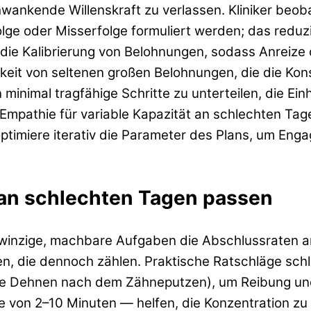
wankende Willenskraft zu verlassen. Kliniker beob
rfolge oder Misserfolge formuliert werden; das redu
ie Kalibrierung von Belohnungen, sodass Anreize
keit von seltenen großen Belohnungen, die die Kon
inimal tragfähige Schritte zu unterteilen, die Ei
athie für variable Kapazität an schlechten Tagen i
d optimiere iterativ die Parameter des Plans, um 
 an schlechten Tagen passen
in winzige, machbare Aufgaben die Abschlussraten 
en, die dennoch zählen. Praktische Ratschläge sch
e Dehnen nach dem Zähneputzen), um Reibung und 
 von 2–10 Minuten — helfen, die Konzentration zu 