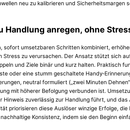
chwellen neu zu kalibrieren und Sicherheitsmargen
zu Handlung anregen, ohne Stre
 sofort umsetzbaren Schritten kombiniert, erhöhen
 Stress zu verursachen. Der Ansatz stützt sich au
eln und Ziele binär und kurz halten. Praktisch fun
ste oder eine stumm geschaltete Handy‑Erinnerung 
ungen, neutral formuliert („zwei Minuten Dehnen“
hung mit höherer Befolgung verbunden ist. Umset
Hinweis zuverlässig zur Handlung führt, und das A
tät priorisieren diese Auslöser winzige Erfolge, di
 nachhaltige Konsistenz, indem sie den Beginn ein