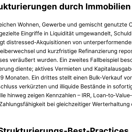
rukturierungen durch Immobilien
ichen Wohnen, Gewerbe und gemischt genutzte Obje
zielte Eingriffe in Liquidität umgewandelt, Schuld
eigt distressed‑Akquisitionen von unterperformende
berwechsel und kurzfristige Refinanzierung reposi
es veräußert wurden. Ein zweites Fallbeispiel bes
ierung diente; aktives Vermieten und Kapitalausga
9 Monaten. Ein drittes stellt einen Bulk‑Verkauf v
chluss verkürzten und illiquide Bestände in soforti
le hinweg zeigen Kennzahlen – IRR, Loan‑to‑Value‑K
ahlungsfähigkeit bei gleichzeitiger Werterhaltung 
Strukturierungs-Best-Practices