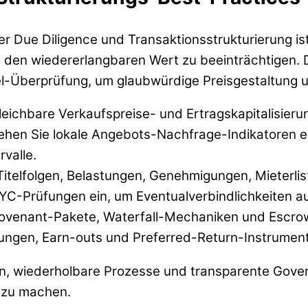
 Due Diligence und Transaktionsstrukturierung ist
ne den wiedererlangbaren Wert zu beeinträchtigen.
el-Überprüfung, um glaubwürdige Preisgestaltung 
leichbare Verkaufspreise- und Ertragskapitalisier
iehen Sie lokale Angebots-Nachfrage-Indikatoren ei
valle.
Titelfolgen, Belastungen, Genehmigungen, Mieterlis
C-Prüfungen ein, um Eventualverbindlichkeiten a
Covenant-Pakete, Waterfall-Mechaniken und Escro
lungen, Earn-outs und Preferred-Return-Instrumen
n, wiederholbare Prozesse und transparente Gov
r zu machen.