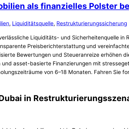
ilien als finanzielles Polster b
lien
,
Liquiditätsquelle
,
Restrukturierungssicherung
lässliche Liquiditäts- und Sicherheitenquelle in R
sparente Preisberichterstattung und vereinfacht
disierte Bewertungen und Steueranreize erhöhen di
nd asset-basierte Finanzierungen mit stressegete
lungszeiträume von 6–18 Monaten. Fahren Sie fort 
ubai in Restrukturierungsszenar