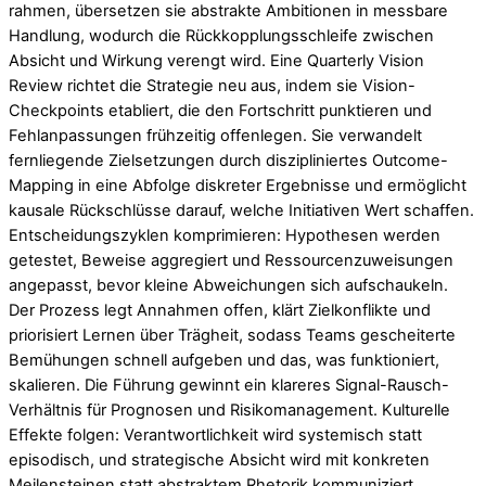
rahmen, übersetzen sie abstrakte Ambitionen in messbare
Handlung, wodurch die Rückkopplungsschleife zwischen
Absicht und Wirkung verengt wird. Eine Quarterly Vision
Review richtet die Strategie neu aus, indem sie Vision-
Checkpoints etabliert, die den Fortschritt punktieren und
Fehlanpassungen frühzeitig offenlegen. Sie verwandelt
fernliegende Zielsetzungen durch diszipliniertes Outcome-
Mapping in eine Abfolge diskreter Ergebnisse und ermöglicht
kausale Rückschlüsse darauf, welche Initiativen Wert schaffen.
Entscheidungszyklen komprimieren: Hypothesen werden
getestet, Beweise aggregiert und Ressourcenzuweisungen
angepasst, bevor kleine Abweichungen sich aufschaukeln.
Der Prozess legt Annahmen offen, klärt Zielkonflikte und
priorisiert Lernen über Trägheit, sodass Teams gescheiterte
Bemühungen schnell aufgeben und das, was funktioniert,
skalieren. Die Führung gewinnt ein klareres Signal-Rausch-
Verhältnis für Prognosen und Risikomanagement. Kulturelle
Effekte folgen: Verantwortlichkeit wird systemisch statt
episodisch, und strategische Absicht wird mit konkreten
Meilensteinen statt abstraktem Rhetorik kommuniziert.