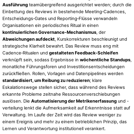
Ausführung
teamübergreifend ausgerichtet werden; durch die
Einbettung des Reviews in bestehende Meeting‑Cadences,
Entscheidungs‑Gates und Reporting‑Flüsse verwandeln
Organisationen ein periodisches Ritual in einen
kontinuierlichen Governance‑Mechanismus
, der
Abweichungen aufdeckt
, Kurskorrekturen beschleunigt und
strategische Klarheit bewahrt. Das Review muss eng mit
Cadence‑Ritualen und
gestalteten Feedback‑Schleifen
verknüpft sein, sodass Ergebnisse in
wöchentliche Standups
,
monatliche Führungsforen und Investitionsentscheidungen
zurückfließen. Rollen, Vorlagen und Datenpipelines werden
standardisiert, um Reibung zu reduzieren
; klare
Eskalationswege stellen sicher, dass während des Reviews
erkannte Probleme zeitnahe Ressourcenverschiebungen
auslösen. Die
Automatisierung der Metrikenerfassung
und -
verteilung lenkt die Aufmerksamkeit auf Erkenntnisse statt auf
Verwaltung. Im Laufe der Zeit wird das Review weniger zu
einem Ereignis und mehr zu einem betrieblichen Prinzip, das
Lernen und Verantwortung institutionell verankert.