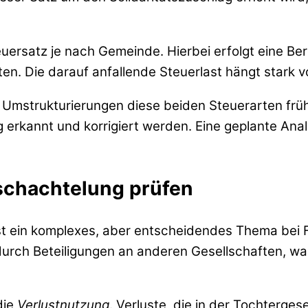
teuersatz je nach Gemeinde. Hierbei erfolgt eine 
ften. Die darauf anfallende Steuerlast hängt star
ei Umstrukturierungen diese beiden Steuerarten frü
ig erkannt und korrigiert werden. Eine geplante Ana
schachtelung prüfen
st ein komplexes, aber entscheidendes Thema bei
rch Beteiligungen an anderen Gesellschaften, was o
die
Verlustnutzung
. Verluste, die in der Tochterges