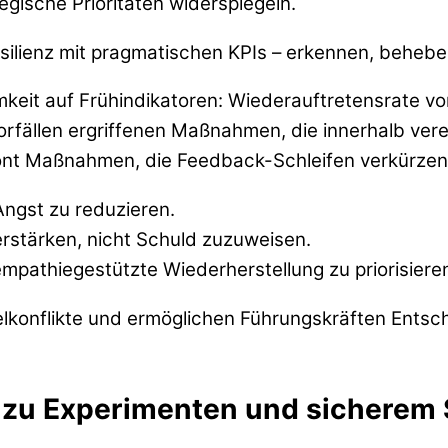
tegische Prioritäten widerspiegeln.
ilienz mit pragmatischen KPIs – erkennen, beheben
eit auf Frühindikatoren: Wiederauftretensrate von 
orfällen ergriffenen Maßnahmen, die innerhalb ver
ont Maßnahmen, die Feedback-Schleifen verkürzen 
Angst zu reduzieren.
erstärken, nicht Schuld zuzuweisen.
pathiegestützte Wiederherstellung zu priorisiere
ielkonflikte und ermöglichen Führungskräften Ents
 zu Experimenten und sicherem 