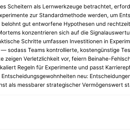
res Scheitern als Lernwerkzeuge betrachtet, erford
e Experimente zur Standardmethode werden, um Ent
elohnt gut entworfene Hypothesen und rechtzeitige
Mortems konzentrieren sich auf die Signalauswert
raktische Schritte umfassen Investitionen in Exper
— sodass Teams kontrollierte, kostengünstige Tes
e zeigen Verletzlichkeit vor, feiern Beinahe-Fehls
aliert Regeln für Experimente und passt Karriere
n Entscheidungsgewohnheiten neu: Entscheidungen w
ächst als messbarer strategischer Vermögenswert sta