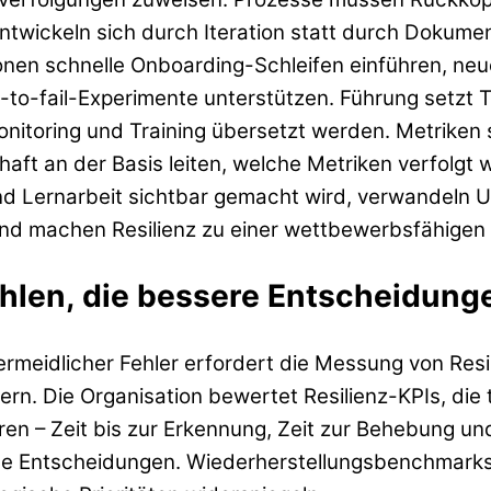
entwickeln sich durch Iteration statt durch Dokum
ionen schnelle Onboarding-Schleifen einführen, ne
re-to-fail-Experimente unterstützen. Führung setzt 
itoring und Training übersetzt werden. Metriken 
chaft an der Basis leiten, welche Metriken verfolgt
nd Lernarbeit sichtbar gemacht wird, verwandeln U
d machen Resilienz zu einer wettbewerbsfähigen 
hlen, die bessere Entscheidung
meidlicher Fehler erfordert die Messung von Resil
eiern. Die Organisation bewertet Resilienz-KPIs, d
en – Zeit bis zur Erkennung, Zeit zur Behebung un
ge Entscheidungen. Wiederherstellungsbenchmarks 