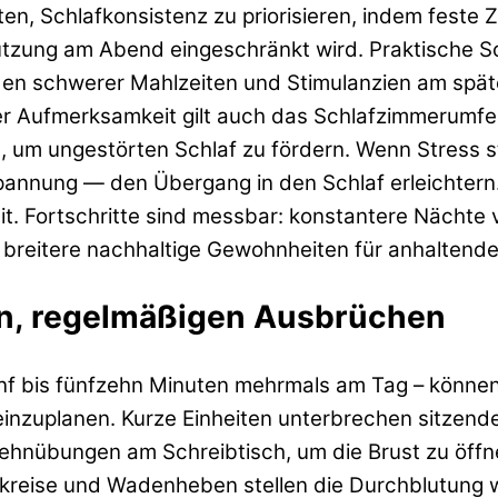
n, Schlafkonsistenz zu priorisieren, indem feste Z
nutzung am Abend eingeschränkt wird. Praktische 
den schwerer Mahlzeiten und Stimulanzien am spä
Der Aufmerksamkeit gilt auch das Schlafzimmerumfe
, um ungestörten Schlaf zu fördern. Wenn Stress 
annung — den Übergang in den Schlaf erleichtern.
it. Fortschritte sind messbar: konstantere Nächte
reitere nachhaltige Gewohnheiten für anhaltende V
en, regelmäßigen Ausbrüchen
nf bis fünfzehn Minuten mehrmals am Tag – könne
zuplanen. Kurze Einheiten unterbrechen sitzende T
Dehnübungen am Schreibtisch, um die Brust zu öff
kreise und Wadenheben stellen die Durchblutung wi