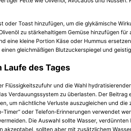
rtiger Fette wie Olivenöl, Avocados und Nüssen. 
t oder Toast hinzufügen, um die glykämische Wirk
 Olivenöl zu stärkehaltigem Gemüse hinzufügen für 
nd eine kleine Portion Käse oder Hummus ersetzen
inen gleichmäßigen Blutzuckerspiegel und geistige
m Laufe des Tages
er Flüssigkeitszufuhr und die Wahl hydratisierende
 das Verdauungssystem zu überlasten. Der Beitrag 
, um nächtliche Verluste auszugleichen und die ze
-Timer“ oder Telefon‑Erinnerungen verwendet wer
ermeiden. Die Auswahl sollte Wasser, verdünnten 
 akzeptabel, sollten aber mit zusätzlichem Wasser 