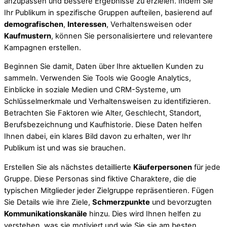
anzupassen und bessere Ergebnisse zu erzielen. Indem Sie
Ihr Publikum in spezifische Gruppen aufteilen, basierend auf
demografischen
,
Interessen
, Verhaltensweisen oder
Kaufmustern
, können Sie personalisiertere und relevantere
Kampagnen erstellen.
Beginnen Sie damit, Daten über Ihre aktuellen Kunden zu
sammeln. Verwenden Sie Tools wie Google Analytics,
Einblicke in soziale Medien und CRM-Systeme, um
Schlüsselmerkmale und Verhaltensweisen zu identifizieren.
Betrachten Sie Faktoren wie Alter, Geschlecht, Standort,
Berufsbezeichnung und Kaufhistorie. Diese Daten helfen
Ihnen dabei, ein klares Bild davon zu erhalten, wer Ihr
Publikum ist und was sie brauchen.
Erstellen Sie als nächstes detaillierte
Käuferpersonen
für jede
Gruppe. Diese Personas sind fiktive Charaktere, die die
typischen Mitglieder jeder Zielgruppe repräsentieren. Fügen
Sie Details wie ihre Ziele,
Schmerzpunkte
und bevorzugten
Kommunikationskanäle
hinzu. Dies wird Ihnen helfen zu
verstehen, was sie motiviert und wie Sie sie am besten