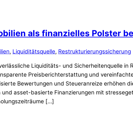
ilien als finanzielles Polster b
lien
,
Liquiditätsquelle
,
Restrukturierungssicherung
lässliche Liquiditäts- und Sicherheitenquelle in R
sparente Preisberichterstattung und vereinfacht
disierte Bewertungen und Steueranreize erhöhen di
nd asset-basierte Finanzierungen mit stressegete
holungszeiträume […]