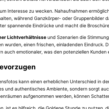
h, um Interesse zu wecken. Nahaufnahmen ermöglic
ten, während Ganzkörper- oder Gruppenbilder das M
ter spannende Eindrücke und macht die Broschüre
her Lichtverhältnisse
und Szenarien die Stimmung d
en wurden, einen frischen, einladenden Eindruck. D
ern auch emotionaler, was den potenziellen Kunden e
 bevorzugen
nsfotos kann einen erheblichen Unterschied in de
mes und authentisches Ambiente, sondern sorgt au
 Innenräumen aufgenommen werden, können Schatt
, ist es hilfreich, die Goldene Stunde zu nutzen,