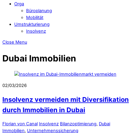
Orga
Büroplanung
Mobilität
Umstrukturierung
Insolvenz
Close Menu
Dubai Immobilien
02/03/2026
Insolvenz vermeiden mit Diversifikation
durch Immobilien in Dubai
Florian von Canal
Insolvenz
Bilanzoptimierung
,
Dubai
Immobilien
,
Unternehmenssicherung