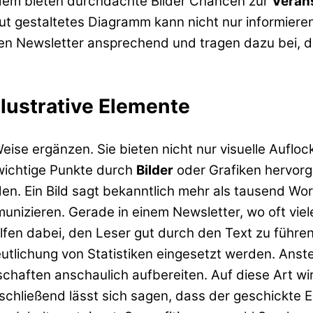
dem bieten durchdachte Bilder Chancen zur
Veran
in gut gestaltetes Diagramm kann nicht nur informi
ren Newsletter ansprechend und tragen dazu bei, d
lustrative Elemente
Weise ergänzen. Sie bieten nicht nur visuelle Aufl
wichtige Punkte durch
Bilder
oder Grafiken hervor
den. Ein Bild sagt bekanntlich mehr als tausend Wor
unizieren. Gerade in einem Newsletter, wo oft viel
elfen dabei, den Leser gut durch den Text zu führ
deutlichung von Statistiken eingesetzt werden. An
tschaften anschaulich aufbereiten. Auf diese Art wi
chließend lässt sich sagen, dass der geschickte E